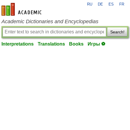
RU
DE
ES
FR
en-academic.com
Academic Dictionaries and Encyclopedias
Search!
Interpretations
Translations
Books
Игры ⚽