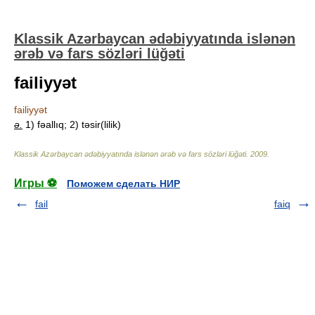
Klassik Azərbaycan ədəbiyyatında islənən
ərəb və fars sözləri lüğəti
failiyyət
failiyyət
ə.
1) fəallıq; 2) təsir(lilik)
Klassik Azərbaycan ədəbiyyatında islənən ərəb və fars sözləri lüğəti
.
2009
.
Игры ⚽
Поможем сделать НИР
fail
faiq